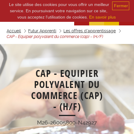
Le site utilise des cookies pour vous offrir un meilleur
Fermer
service. En poursuivant votre navigation sur ce site,
vous acceptez l'utilisation de cookies.
En savoir plus
Accueil
Futur Apprenti
Les offres d'apprentissage
CAP - Equipier polyvalent du commerce (cap) - (H/F)
CAP - EQUIPIER
POLYVALENT DU
COMMERCE (CAP)
- (H/F)
M26-26005800-N42927